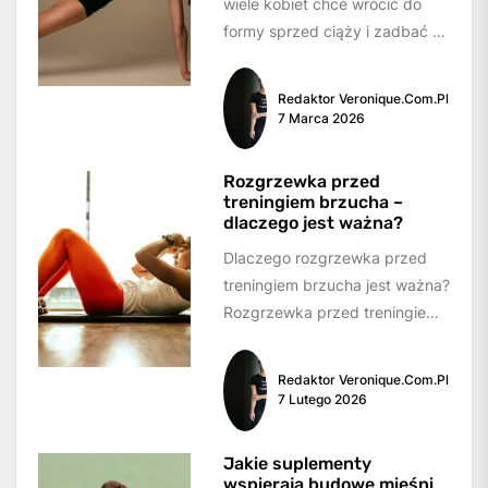
wiele kobiet chce wrócić do
formy sprzed ciąży i zadbać o
swoje ciało, w tym również o...
Redaktor Veronique.com.pl
7 Marca 2026
Rozgrzewka przed
treningiem brzucha –
dlaczego jest ważna?
Dlaczego rozgrzewka przed
treningiem brzucha jest ważna?
Rozgrzewka przed treningiem
brzucha pełni kluczową rolę w
przygotowaniu ciała do
Redaktor Veronique.com.pl
intensywnych ćwiczeń....
7 Lutego 2026
Jakie suplementy
wspierają budowę mięśni