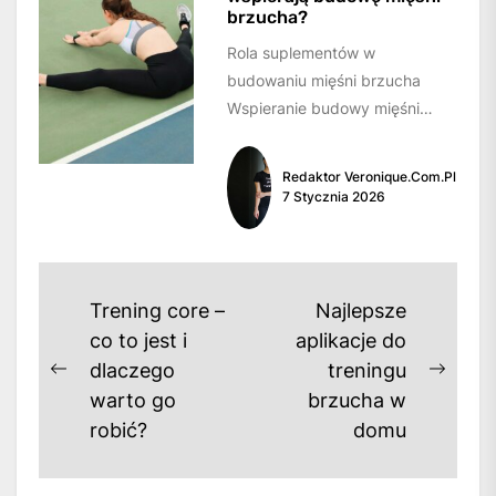
brzucha?
Rola suplementów w
budowaniu mięśni brzucha
Wspieranie budowy mięśni
brzucha wymaga
odpowiedniego treningu, diety i
Redaktor Veronique.com.pl
regeneracji. Suplementy mogą
7 Stycznia 2026
być pomocne...
Nawigacja
Trening core –
Najlepsze
wpisu
co to jest i
aplikacje do
dlaczego
treningu
Previous
Next
warto go
brzucha w
post:
post:
robić?
domu