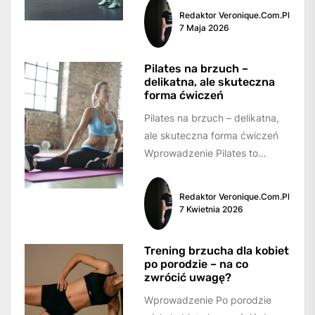
centralnych naszego ciała,
Redaktor Veronique.com.pl
czyli obszaru brzucha,...
7 Maja 2026
Pilates na brzuch –
delikatna, ale skuteczna
forma ćwiczeń
Pilates na brzuch – delikatna,
ale skuteczna forma ćwiczeń
Wprowadzenie Pilates to
popularna forma ćwiczeń, która
skupia się na wzmocnieniu...
Redaktor Veronique.com.pl
7 Kwietnia 2026
Trening brzucha dla kobiet
po porodzie – na co
zwrócić uwagę?
Wprowadzenie Po porodzie