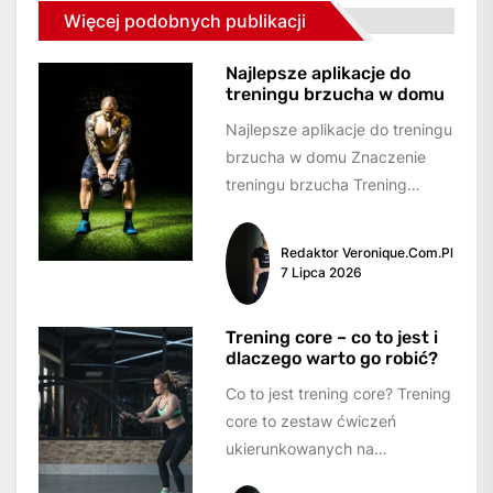
Więcej podobnych publikacji
Najlepsze aplikacje do
treningu brzucha w domu
Najlepsze aplikacje do treningu
brzucha w domu Znaczenie
treningu brzucha Trening
brzucha jest kluczowym
elementem w utrzymaniu
Redaktor Veronique.com.pl
zdrowej sylwetki i...
7 Lipca 2026
Trening core – co to jest i
dlaczego warto go robić?
Co to jest trening core? Trening
core to zestaw ćwiczeń
ukierunkowanych na
wzmocnienie mięśni