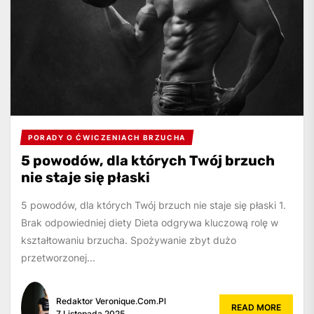
PORADY O ĆWICZENIACH BRZUCHA
5 powodów, dla których Twój brzuch
nie staje się płaski
5 powodów, dla których Twój brzuch nie staje się płaski 1.
Brak odpowiedniej diety Dieta odgrywa kluczową rolę w
kształtowaniu brzucha. Spożywanie zbyt dużo
przetworzonej...
Redaktor Veronique.com.pl
READ MORE
7 Listopada 2025