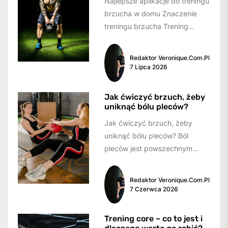
Najlepsze aplikacje do treningu
brzucha w domu Znaczenie
treningu brzucha Trening
brzucha jest kluczowym
elementem w utrzymaniu
Redaktor Veronique.com.pl
zdrowej sylwetki i...
7 Lipca 2026
Jak ćwiczyć brzuch, żeby
uniknąć bólu pleców?
Jak ćwiczyć brzuch, żeby
uniknąć bólu pleców? Ból
pleców jest powszechnym
problemem, który często
wynika z osłabienia mięśni
Redaktor Veronique.com.pl
brzucha. Dlatego...
7 Czerwca 2026
Trening core – co to jest i