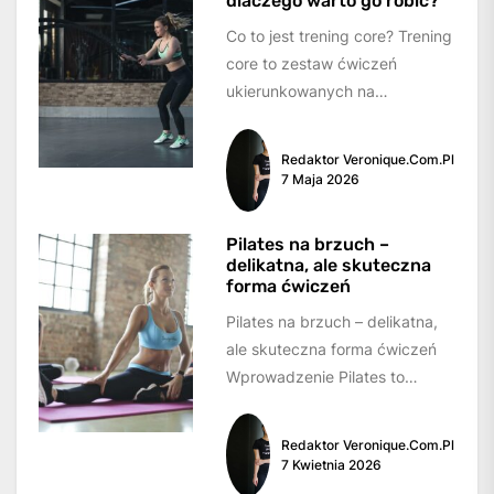
dlaczego warto go robić?
Co to jest trening core? Trening
core to zestaw ćwiczeń
ukierunkowanych na
wzmocnienie mięśni
centralnych naszego ciała,
Redaktor Veronique.com.pl
czyli obszaru brzucha,...
7 Maja 2026
Pilates na brzuch –
delikatna, ale skuteczna
forma ćwiczeń
Pilates na brzuch – delikatna,
ale skuteczna forma ćwiczeń
Wprowadzenie Pilates to
popularna forma ćwiczeń, która
skupia się na wzmocnieniu...
Redaktor Veronique.com.pl
7 Kwietnia 2026