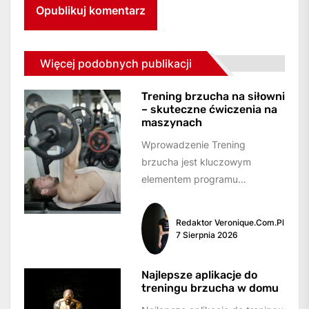
Więcej podobnych publikacji
Trening brzucha na siłowni
– skuteczne ćwiczenia na
maszynach
Wprowadzenie Trening
brzucha jest kluczowym
elementem programu
treningowego dla wielu osób
pragnących wzmocnić i
Redaktor Veronique.com.pl
wyrzeźbić mięśnie brzucha.
7 Sierpnia 2026
Ćwiczenia wykonywane na...
Najlepsze aplikacje do
treningu brzucha w domu