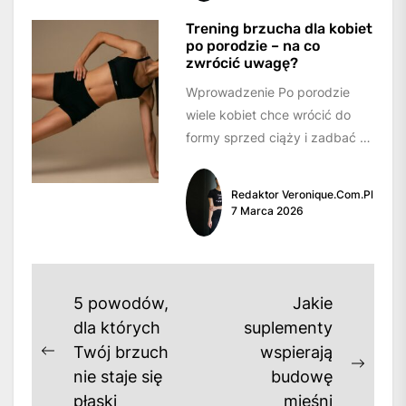
Trening brzucha dla kobiet
po porodzie – na co
zwrócić uwagę?
Wprowadzenie Po porodzie
wiele kobiet chce wrócić do
formy sprzed ciąży i zadbać o
swoje ciało, w tym również o...
Redaktor Veronique.com.pl
7 Marca 2026
Nawigacja
5 powodów,
Jakie
wpisu
dla których
suplementy
Twój brzuch
wspierają
Previous
Next
nie staje się
budowę
post:
post:
płaski
mięśni