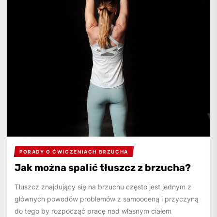
PORADY O ĆWICZENIACH BRZUCHA
Jak można spalić tłuszcz z brzucha?
Tłuszcz znajdujący się na brzuchu często jest jednym z
głównych powodów problemów z samooceną i przyczyną
do tego by rozpocząć pracę nad własnym ciałem