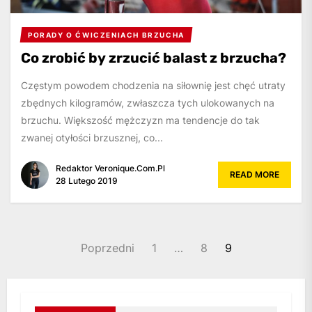
PORADY O ĆWICZENIACH BRZUCHA
Co zrobić by zrzucić balast z brzucha?
Częstym powodem chodzenia na siłownię jest chęć utraty
zbędnych kilogramów, zwłaszcza tych ulokowanych na
brzuchu. Większość mężczyzn ma tendencje do tak
zwanej otyłości brzusznej, co...
Redaktor Veronique.com.pl
READ MORE
28 Lutego 2019
Nawigacja
Poprzedni
1
…
8
9
po
wpisach