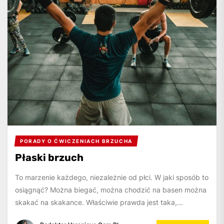
PORADY O ĆWICZENIACH BRZUCHA
Płaski brzuch
To marzenie każdego, niezależnie od płci. W jaki sposób to
osiągnąć? Można biegać, można chodzić na basen można
skakać na skakance. Właściwie prawda jest taka,...