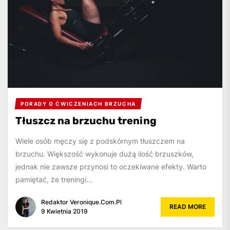
PORADY O ĆWICZENIACH BRZUCHA
Tłuszcz na brzuchu trening
Wiele osób męczy się z podskórnym tłuszczem na
brzuchu. Większość wykonuje dużą ilość brzuszków,
jednak nie zawsze przynosi to oczekiwane efekty. Warto
pamiętać, że treningi...
Redaktor Veronique.com.pl
READ MORE
9 Kwietnia 2019