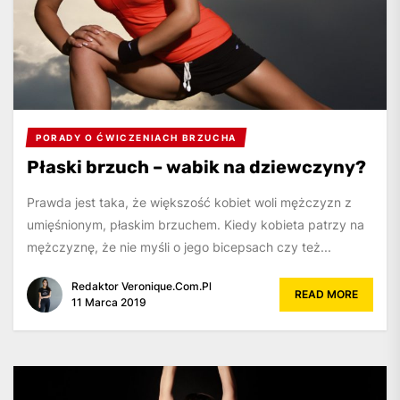
PORADY O ĆWICZENIACH BRZUCHA
Płaski brzuch – wabik na dziewczyny?
Prawda jest taka, że ​​większość kobiet woli mężczyzn z
umięśnionym, płaskim brzuchem. Kiedy kobieta patrzy na
mężczyznę, że nie myśli o jego bicepsach czy też...
Redaktor Veronique.com.pl
READ MORE
11 Marca 2019